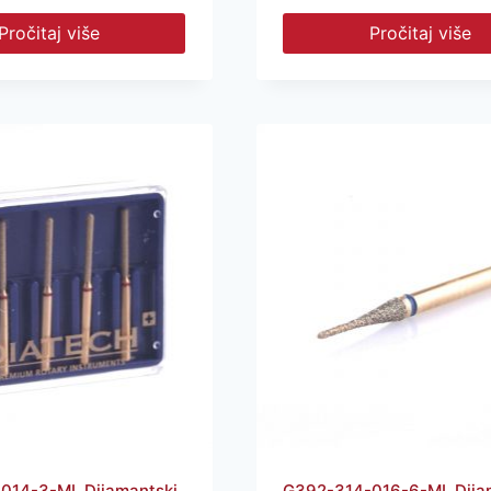
Pročitaj više
Pročitaj više
014-3-ML Dijamantski
G392-314-016-6-ML Dija