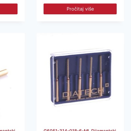
Pročitaj više
mantski
G6051-314-018-6-ML Dijamantski