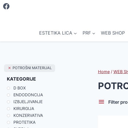
Skip
to
content
ESTETIKA LICA
PRF
WEB SHOP
POTROŠNI MATERIJAL
Home
/
WEB S
KATEGORIJE
POTRO
D BOX
ENDODONCIJA
Filter pr
IZBJELJIVANJE
KIRURGIJA
KONZERVATIVA
PROTETIKA