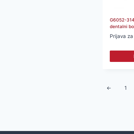
G6052-314
dentalni bo
Prijava za
←
1