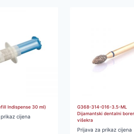
efill Indispense 30 ml)
G368-314-016-3.5-ML
Dijamantski dentalni borer
 prikaz cijena
višekra
Prijava za prikaz cijena