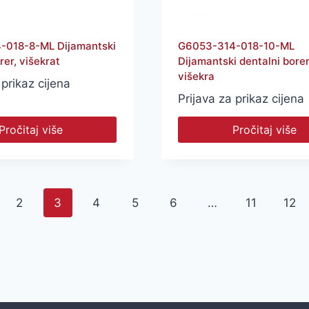
-018-8-ML Dijamantski
G6053-314-018-10-ML
rer, višekrat
Dijamantski dentalni borer
višekra
 prikaz cijena
Prijava za prikaz cijena
Pročitaj više
Pročitaj više
2
3
4
5
6
…
11
12