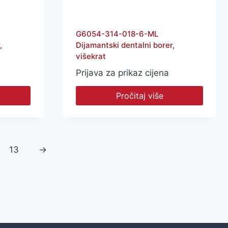
G6054-314-018-6-ML
,
Dijamantski dentalni borer,
višekrat
Prijava za prikaz cijena
Pročitaj više
13
→