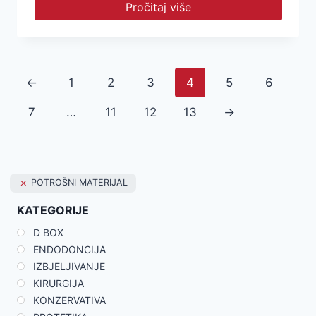
Pročitaj više
←
1
2
3
4
5
6
7
…
11
12
13
→
POTROŠNI MATERIJAL
KATEGORIJE
D BOX
ENDODONCIJA
IZBJELJIVANJE
KIRURGIJA
KONZERVATIVA