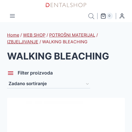
Skip
to
0
content
Home
/
WEB SHOP
/
POTROŠNI MATERIJAL
/
IZBJELJIVANJE
/
WALKING BLEACHING
WALKING BLEACHING
Filter proizvoda