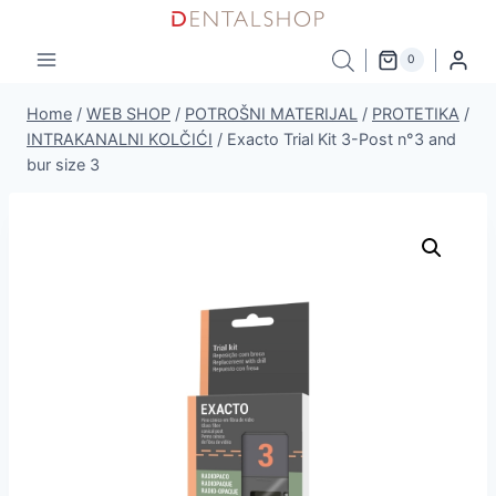
Skip
to
0
content
Home
/
WEB SHOP
/
POTROŠNI MATERIJAL
/
PROTETIKA
/
INTRAKANALNI KOLČIĆI
/
Exacto Trial Kit 3-Post n°3 and
bur size 3