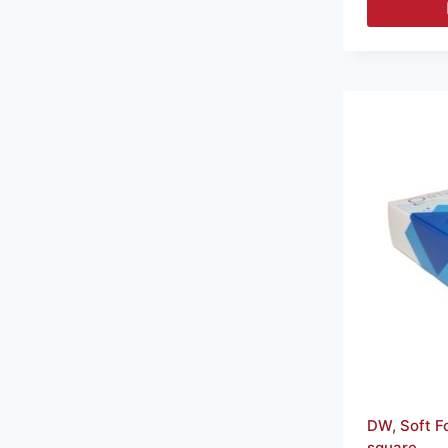
DW, Soft F
square