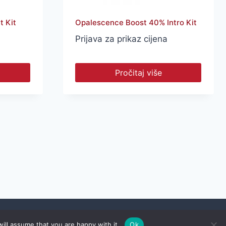
t Kit
Opalescence Boost 40% Intro Kit
Prijava za prikaz cijena
Pročitaj više
Pravila privatnosti
|
Pravila poslovanja
|
Kontakt
ill assume that you are happy with it.
Ok