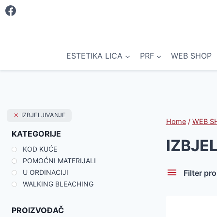
Skip
to
content
ESTETIKA LICA
PRF
WEB SHOP
IZBJELJIVANJE
Home
/
WEB S
KATEGORIJE
IZBJE
KOD KUĆE
POMOĆNI MATERIJALI
Filter pr
U ORDINACIJI
WALKING BLEACHING
PROIZVOĐAČ