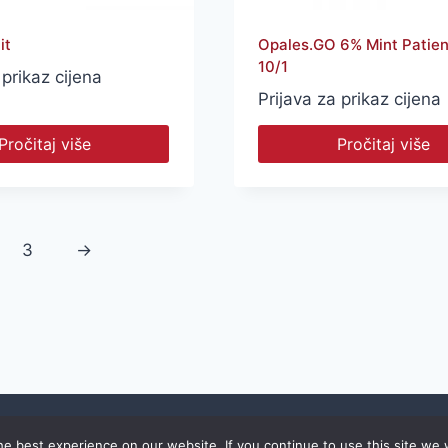
it
Opales.GO 6% Mint Patien
10/1
 prikaz cijena
Prijava za prikaz cijena
Pročitaj više
Pročitaj više
3
→
© S.D. Informatika d.o.o. | izrada:
Dil-93 d.o.o.
e best experience on our website. If you continue to use this site we w