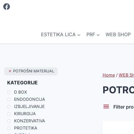
Skip
to
content
ESTETIKA LICA
PRF
WEB SHOP
POTROŠNI MATERIJAL
Home
/
WEB S
KATEGORIJE
POTRO
D BOX
ENDODONCIJA
Filter pr
IZBJELJIVANJE
KIRURGIJA
KONZERVATIVA
PROTETIKA