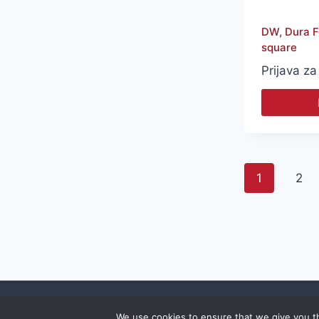
DW, Dura F
square
Prijava za
1
2
D
ENTALSHOP
KORPA
BLAGAJNA
We use cookies to ensure that we give you th