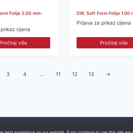
orm Folije 2.00 mm-
DW, Soft Form Folije 1.00
Prijava za prikaz cijena
 prikaz cijena
Pročitaj više
Pročitaj više
3
4
…
11
12
13
→
© S.D. Informatika d.o.o. | izrada:
Dil-93 d.o.o.
e best experience on our website. If you continue to use this site we w