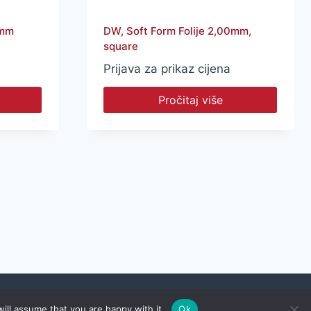
 mm
DW, Soft Form Folije 2,00mm,
square
Prijava za prikaz cijena
Pročitaj više
Pravila privatnosti
|
Pravila poslovanja
|
Kontakt
ill assume that you are happy with it.
Ok