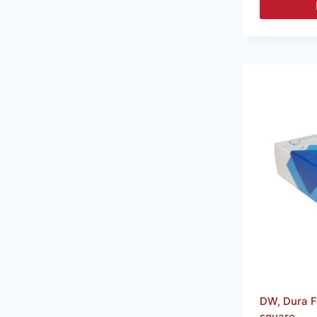
DW, Dura F
square