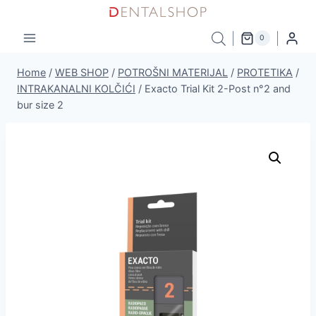
Skip
to
0
content
Home
/
WEB SHOP
/
POTROŠNI MATERIJAL
/
PROTETIKA
/
INTRAKANALNI KOLČIĆI
/
Exacto Trial Kit 2-Post n°2 and
bur size 2