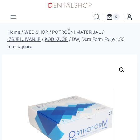
Skip
to
0
content
Home
/
WEB SHOP
/
POTROŠNI MATERIJAL
/
IZBJELJIVANJE
/
KOD KUĆE
/
DW, Dura Form Folije 1,50
mm-square