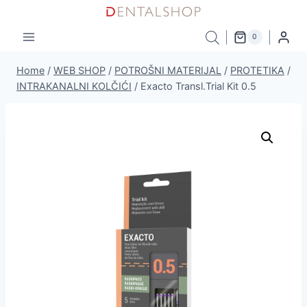
Skip
to
0
content
Home
/
WEB SHOP
/
POTROŠNI MATERIJAL
/
PROTETIKA
/
INTRAKANALNI KOLČIĆI
/
Exacto Transl.Trial Kit 0.5