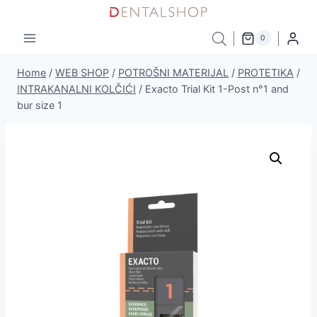
Skip
to
0
content
Home
/
WEB SHOP
/
POTROŠNI MATERIJAL
/
PROTETIKA
/
INTRAKANALNI KOLČIĆI
/
Exacto Trial Kit 1-Post n°1 and
bur size 1