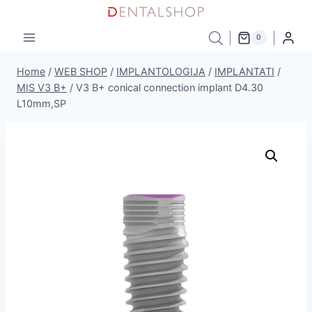
Skip
to
0
content
Home
/
WEB SHOP
/
IMPLANTOLOGIJA
/
IMPLANTATI
/
MIS V3 B+
/
V3 B+ conical connection implant D4.30
L10mm,SP