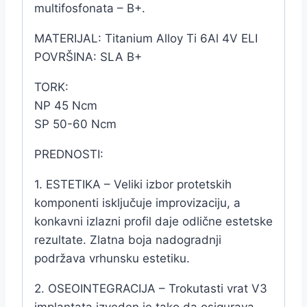
multifosfonata – B+.
MATERIJAL: Titanium Alloy Ti 6Al 4V ELI
POVRŠINA: SLA B+
TORK:
NP 45 Ncm
SP 50-60 Ncm
PREDNOSTI:
1. ESTETIKA – Veliki izbor protetskih
komponenti isključuje improvizaciju, a
konkavni izlazni profil daje odlične estetske
rezultate. Zlatna boja nadogradnji
podržava vrhunsku estetiku.
2. OSEOINTEGRACIJA – Trokutasti vrat V3
implantata izveden je tako da osigurava