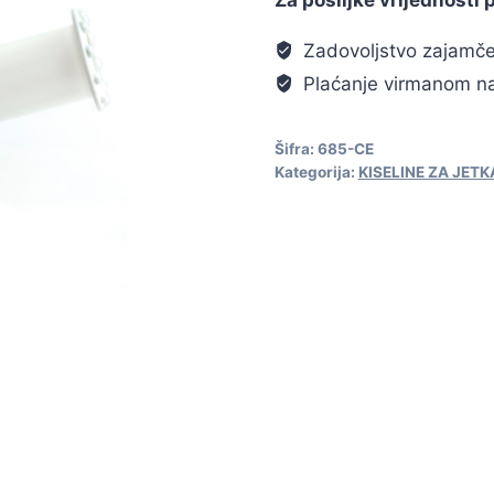
Zadovoljstvo zajamč
Plaćanje virmanom na
Šifra:
685-CE
Kategorija:
KISELINE ZA JET