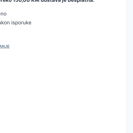
eno
kon isporuke
KANJE