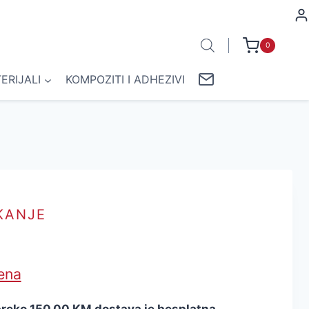
0
ERIJALI
KOMPOZITI I ADHEZIVI
TKANJE
jena
 preko 150,00 KM dostava je besplatna.