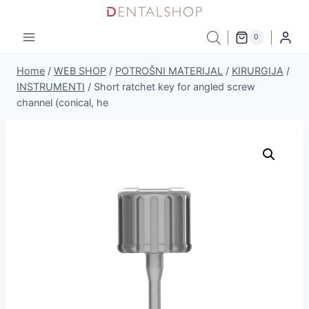
Skip
to
0
content
Home
/
WEB SHOP
/
POTROŠNI MATERIJAL
/
KIRURGIJA
/
INSTRUMENTI
/
Short ratchet key for angled screw
channel (conical, he