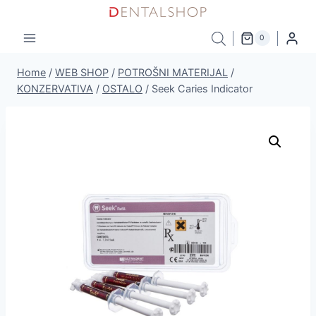
Skip
to
0
content
Home
/
WEB SHOP
/
POTROŠNI MATERIJAL
/
KONZERVATIVA
/
OSTALO
/
Seek Caries Indicator