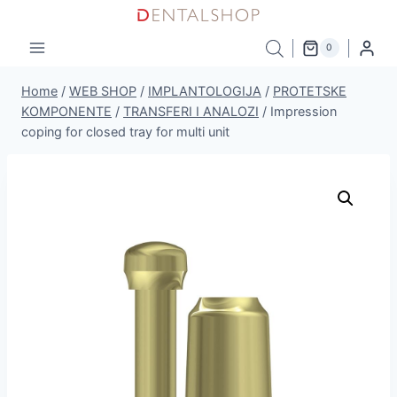
Skip
to
0
content
Home
/
WEB SHOP
/
IMPLANTOLOGIJA
/
PROTETSKE
KOMPONENTE
/
TRANSFERI I ANALOZI
/
Impression
coping for closed tray for multi unit