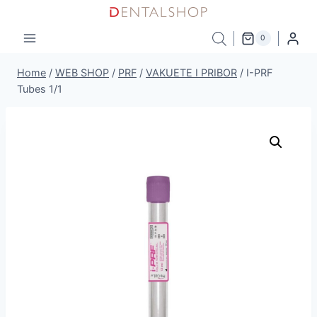
Skip
to
0
content
Home
/
WEB SHOP
/
PRF
/
VAKUETE I PRIBOR
/
I-PRF
Tubes 1/1