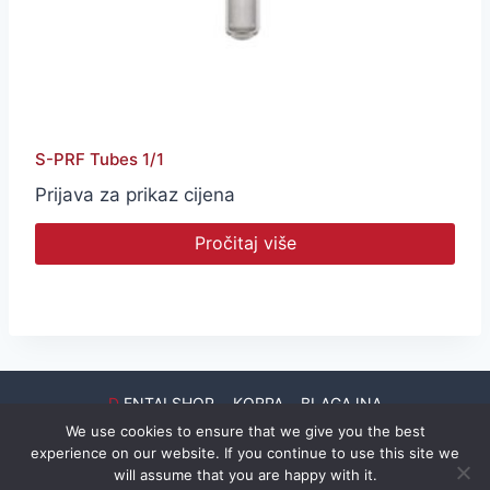
S-PRF Tubes 1/1
Prijava za prikaz cijena
Pročitaj više
D
ENTALSHOP
KORPA
BLAGAJNA
We use cookies to ensure that we give you the best
© S.D. Informatika d.o.o. | izrada:
Dil-93 d.o.o.
experience on our website. If you continue to use this site we
will assume that you are happy with it.