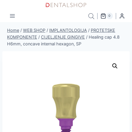
Skip
to
0
content
Home
/
WEB SHOP
/
IMPLANTOLOGIJA
/
PROTETSKE
KOMPONENTE
/
CIJELJENJE GINGIVE
/
Healing cap 4.8
H6mm, concave internal hexagon, SP