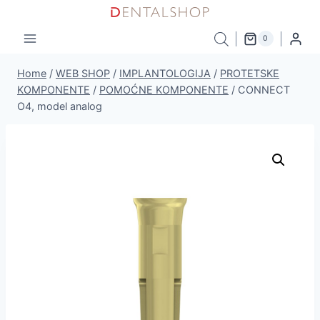
Skip
to
0
content
Home
/
WEB SHOP
/
IMPLANTOLOGIJA
/
PROTETSKE
KOMPONENTE
/
POMOĆNE KOMPONENTE
/
CONNECT
O4, model analog