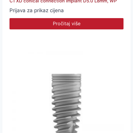
C1 XD conical connection implant D5.0 L8mm, WP
Prijava za prikaz cijena
Pročitaj više