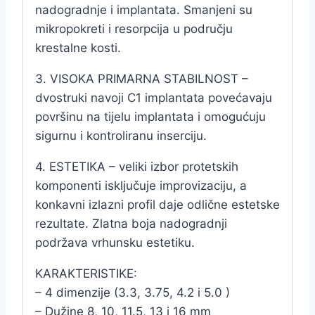
nadogradnje i implantata. Smanjeni su
mikropokreti i resorpcija u području
krestalne kosti.
3. VISOKA PRIMARNA STABILNOST –
dvostruki navoji C1 implantata povećavaju
površinu na tijelu implantata i omogućuju
sigurnu i kontroliranu inserciju.
4. ESTETIKA – veliki izbor protetskih
komponenti isključuje improvizaciju, a
konkavni izlazni profil daje odlične estetske
rezultate. Zlatna boja nadogradnji
podržava vrhunsku estetiku.
KARAKTERISTIKE:
– 4 dimenzije (3.3, 3.75, 4.2 i 5.0 )
– Dužine 8, 10, 11.5, 13 i 16 mm