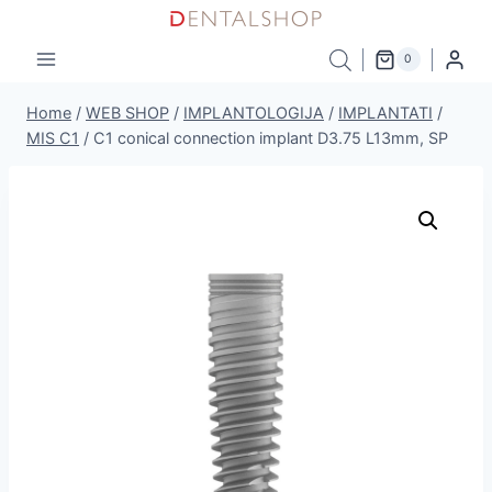
Skip
to
0
content
Home
/
WEB SHOP
/
IMPLANTOLOGIJA
/
IMPLANTATI
/
MIS C1
/
C1 conical connection implant D3.75 L13mm, SP