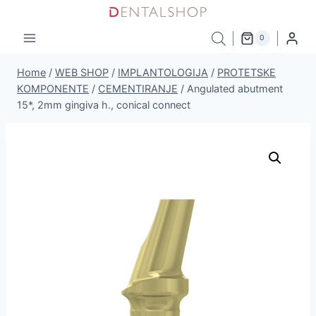
Skip
to
0
content
Home
/
WEB SHOP
/
IMPLANTOLOGIJA
/
PROTETSKE
KOMPONENTE
/
CEMENTIRANJE
/
Angulated abutment
15*, 2mm gingiva h., conical connect