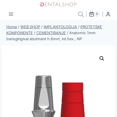
Skip
to
0
content
Home
/
WEB SHOP
/
IMPLANTOLOGIJA
/
PROTETSKE
KOMPONENTE
/
CEMENTIRANJE
/
Anatomic 1mm
transgingival abutment h.6mm, int.hex., NP