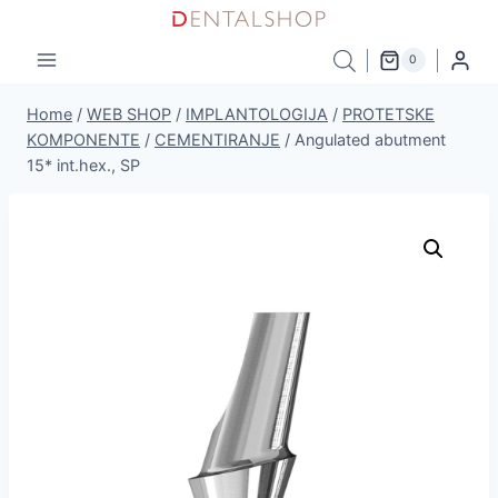
Skip
to
0
content
Home
/
WEB SHOP
/
IMPLANTOLOGIJA
/
PROTETSKE
KOMPONENTE
/
CEMENTIRANJE
/
Angulated abutment
15* int.hex., SP